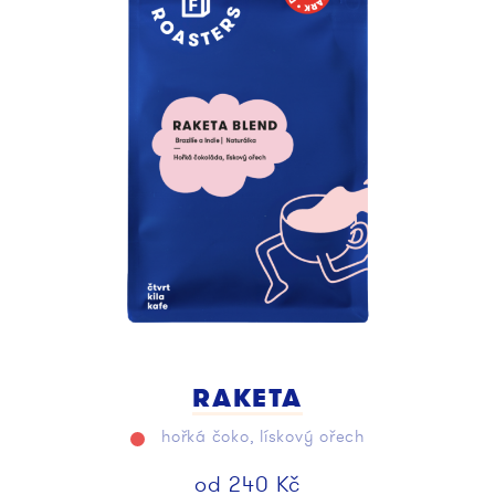
RAKETA
hořká čoko, lískový ořech
od
240
Kč