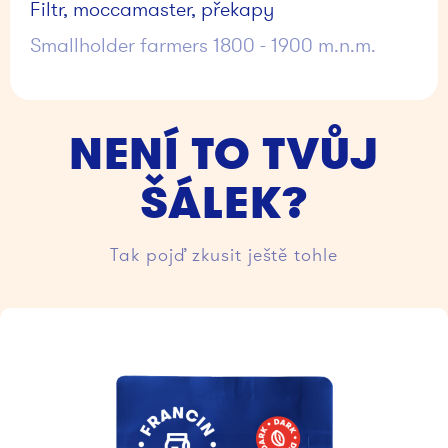
Filtr, moccamaster, překapy
Smallholder farmers 1800 - 1900 m.n.m.
NENÍ TO TVŮJ
ŠÁLEK?
Tak pojď zkusit ještě tohle