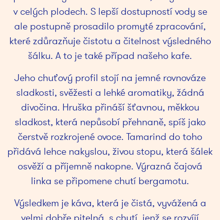
v celých plodech. S lepší dostupností vody se
ale postupně prosadilo promyté zpracování,
které zdůrazňuje čistotu a čitelnost výsledného
šálku. A to je také případ našeho kafe.
Jeho chuťový profil stojí na jemné rovnováze
sladkosti, svěžesti a lehké aromatiky, žádná
divočina. Hruška přináší šťavnou, měkkou
sladkost, která nepůsobí přehnaně, spíš jako
čerstvě rozkrojené ovoce. Tamarind do toho
přidává lehce nakyslou, živou stopu, která šálek
osvěží a příjemně nakopne. Výrazná čajová
linka se připomene chutí bergamotu.
Výsledkem je káva, která je čistá, vyvážená a
velmi dobře pitelná, s chutí, jenž se rozvíjí