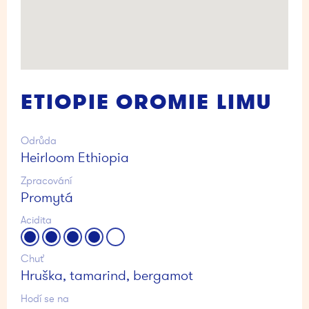
ETIOPIE OROMIE LIMU
Odrůda
Heirloom Ethiopia
Zpracování
Promytá
Acidita
Chuť
Hruška, tamarind, bergamot
Hodí se na