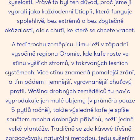
kyselosti. Právě to byl ten důvod, proč jsme ji
vybrali jako každodenní Etiopii, která funguje
spolehlivě, bez extrémů a bez zbytečné
okázalosti, ale s chutí, ke které se chcete vracet.
A teď trochu zeměpisu. Limu leží v západní
vysočině regionu Oromie, kde kafe roste ve
stínu vyšších stromů, v takzvaných lesních
systémech. Více stínu znamená pomalejší zrání,
a tím pádem i jemnější, vyrovnanější chuťový
profil. Většina drobných zemědělců tu navíc
vyprodukuje jen malé objemy (v průměru pouze
5 pytlů ročně), takže výsledné kafe je spíše
součtem mnoha drobných příběhů, nežli jedné
velké plantáže. Tradičně se zde kávové třešně
zpracovávaly naturální metodou, tedy sušením