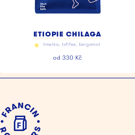
ETIOPIE CHILAGA
limetka, tofifee, bergamot
od
330
Kč