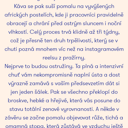
Káva se pak suší pomalu na vyvýšených
afrických postelích, kde ji pracovníci pravidelně
obracejí a chrání před ostrým sluncem i noční
vlhkostí. Celý proces trvá klidně až tři týdny,
což je přesně ten druh trpělivosti, který se v
chuti pozná mnohem víc než na instagramovém
reelsu z pražírny.
Nejprve to budou ostružiny. Ta plná a intenzivní
chuť vám nekompromisně naplní ústa a dost
výrazně zamává s vaším předsevzetím dát si
jen jeden šálek. Pak se všechno překlopí do
broskve, hebké a hřejivé, která vás posune do
stavu totální zenové vyrovnanosti. A někde v
závěru se začne pomalu objevovat růže, tichá a
omamná stopa, která zůstává ve vzduchu ještě