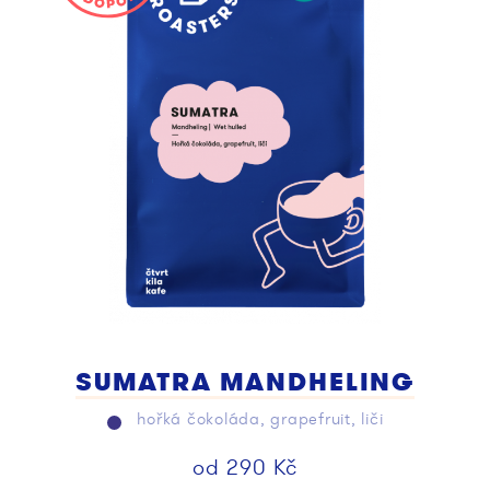
SUMATRA MANDHELING
hořká čokoláda, grapefruit, liči
od
290
Kč