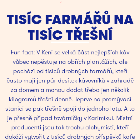
TISÍC FARMÁŘŮ NA
TISÍC TŘEŠNÍ
Fun fact: V Keni se velká část nejlepších káv
vůbec nepěstuje na obřích plantážích, ale
pochází od tisíců drobných farmářů, kteří
často mají jen pár desítek kávovníků v zahradě
za domem a mohou dodat třeba jen několik
kilogramů třešní denně. Teprve na promývací
stanici se pak třešně spojí do jednoho lotu. A to
je přesně případ továrničky v Karimikui. Místní
producenti jsou tak trochu alchymisti, kteří
dokáží vytvořit z tisíců drobných příspěvků kafe