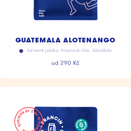
GUATEMALA ALOTENANGO
červené jablko, hroznové víno, čokoláda
od
290
Kč