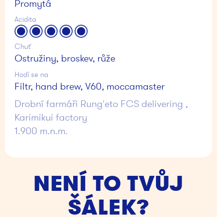
Promytá
Acidita
Chuť
Ostružiny, broskev, růže
Hodí se na
Filtr, hand brew, V60, moccamaster
Drobní farmáři Rung'eto FCS delivering ,
Karimikui factory
1.900 m.n.m.
NENÍ TO TVŮJ
ŠÁLEK?