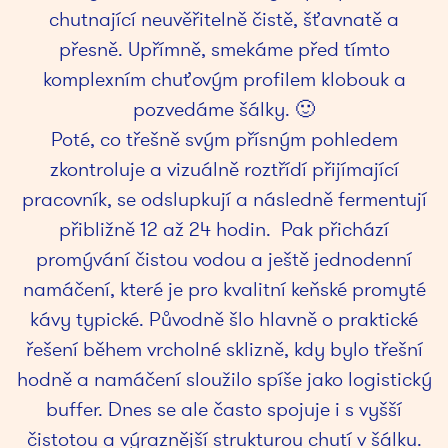
chutnající neuvěřitelně čistě, šťavnatě a
přesně. Upřímně, smekáme před tímto
komplexním chuťovým profilem klobouk a
pozvedáme šálky. 🙂
Poté, co třešně svým přísným pohledem
zkontroluje a vizuálně roztřídí přijímající
pracovník, se odslupkují a následně fermentují
přibližně 12 až 24 hodin. Pak přichází
promývání čistou vodou a ještě jednodenní
namáčení, které je pro kvalitní keňské promyté
kávy typické. Původně šlo hlavně o praktické
řešení během vrcholné sklizně, kdy bylo třešní
hodně a namáčení sloužilo spíše jako logistický
buffer. Dnes se ale často spojuje i s vyšší
čistotou a výraznější strukturou chutí v šálku.