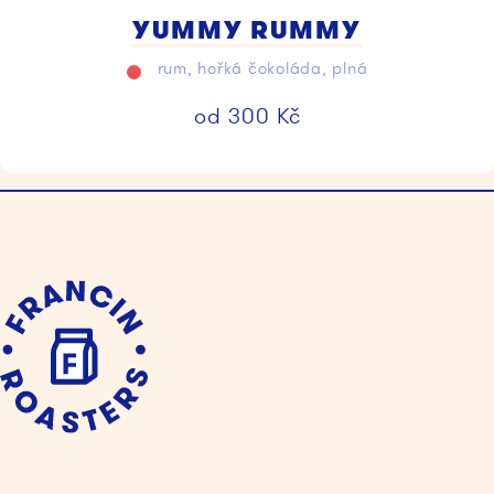
YUMMY RUMMY
rum, hořká čokoláda, plná
od
300
Kč