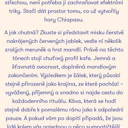
střechou, není potřeba ji zachraňovat efektními
triky. Stačí dát prostor tomu, co už vytvořily
hory Chiapasu.
A jak chutná? Zkuste si představit misku čerstvě
nakrájených červených jablek, vedle ní několik
zralých meruněk a hrst mandlí. Právě na těchto
tónech stojí chuťový profil kafe. Jemná a
šťavnatá ovocnost, doplněná mandlovým
zakončením. Výsledkem je šálek, který působí
stejně přirozeně jako krajina, ze které pochází –
vyvážený, příjemný a snadno si najde cestu do
každodenního rituálu. Káva, která se hodí
stejně dobře k pomalému ránu jako k odpolední
pauze. A pokud vám po dopití připadá, že jsou
lidé kolem vás najednou o něco sympatičtější,