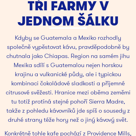
TŘI FARMY V
JEDNOM ŠÁLKU
Kdyby se Guatemala a Mexiko rozhodly
společně vypěstovat kávu, pravděpodobně by
chutnala jako Chiapas. Region na samém jihu
Mexika sdílí s Guatemalou nejen horskou
krajinu a vulkanické půdy, ale i typickou
kombinaci čokoládové sladkosti a příjemné
citrusové svěžesti. Hranice mezi oběma zeměmi
tu totiž protíná stejné pohoří Sierra Madre,
takže z pohledu kávovníků jde spíš o sousedy z
druhé strany téže hory než o jiný kávový svět.
Konkrétně tohle kafe pochází z Providence Mills,