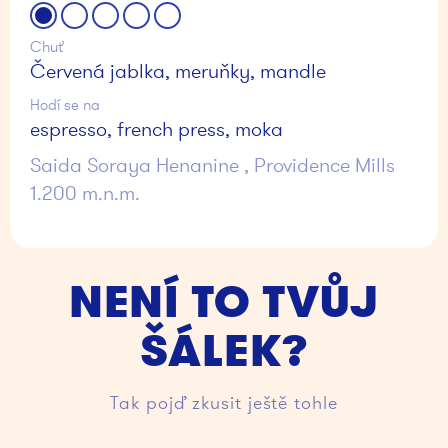
Chuť
Červená jablka, meruňky, mandle
Hodí se na
espresso, french press, moka
Saida Soraya Henanine , Providence Mills
1.200 m.n.m.
NENÍ TO TVŮJ
ŠÁLEK?
Tak pojď zkusit ještě tohle