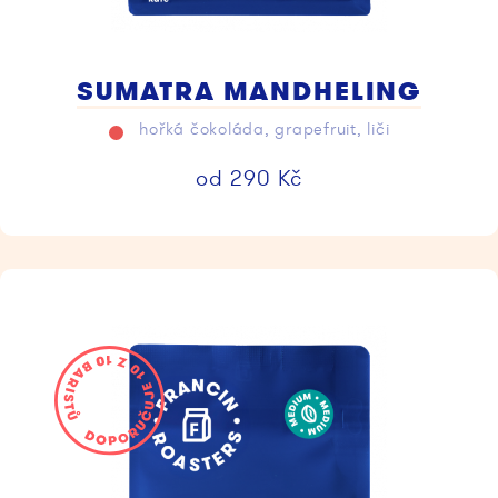
SUMATRA MANDHELING
hořká čokoláda, grapefruit, liči
od
290
Kč