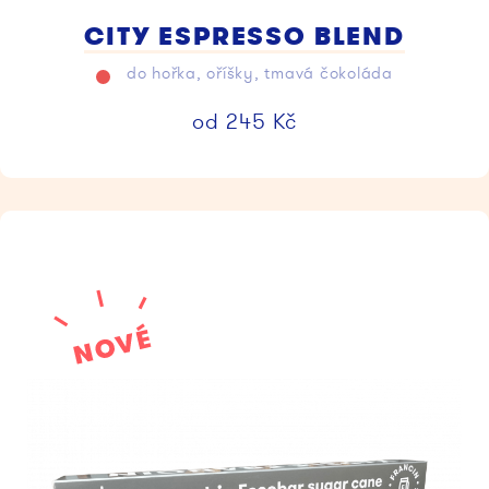
CITY ESPRESSO BLEND
do hořka, oříšky, tmavá čokoláda
od
245
Kč