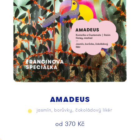
AMADEUS
jasmín, borůvky, čokoládový likér
od
370
Kč