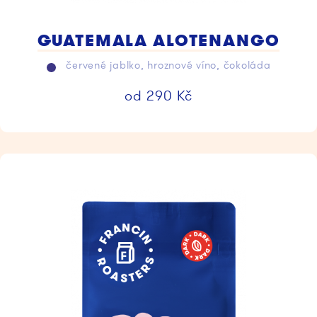
GUATEMALA ALOTENANGO
červené jablko, hroznové víno, čokoláda
od
290
Kč