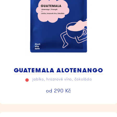
GUATEMALA ALOTENANGO
jablko, hroznové víno, čokoláda
od
290
Kč