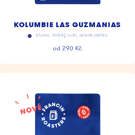
KOLUMBIE LAS GUZMANIAS
bluma, hnědý cukr, zelené jablko
od
290
Kč