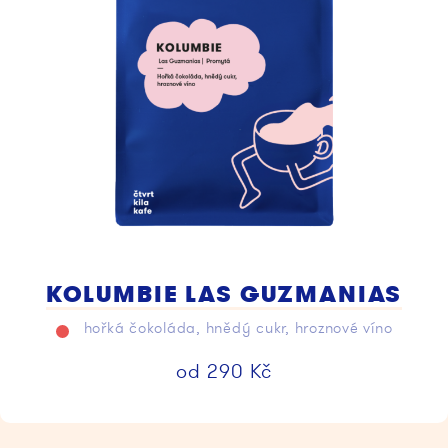
KOLUMBIE LAS GUZMANIAS
hořká čokoláda, hnědý cukr, hroznové víno
od
290
Kč