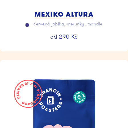
MEXIKO ALTURA
červená jablka, meruňky, mandle
od
290
Kč