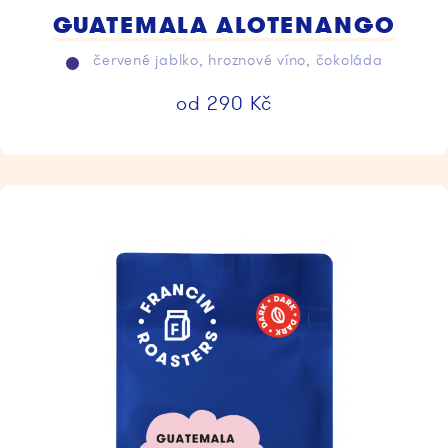
GUATEMALA ALOTENANGO
červené jablko, hroznové víno, čokoláda
od
290
Kč