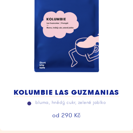
KOLUMBIE LAS GUZMANIAS
bluma, hnědý cukr, zelené jablko
od
290
Kč