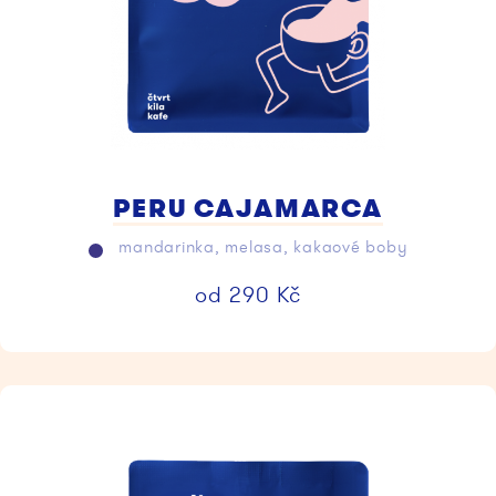
PERU CAJAMARCA
mandarinka, melasa, kakaové boby
od
290
Kč