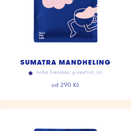
SUMATRA MANDHELING
hořká čokoláda, grapefruit, liči
od
290
Kč