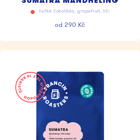
SUMATRA MANDHELING
hořká čokoláda, grapefruit, liči
od
290
Kč