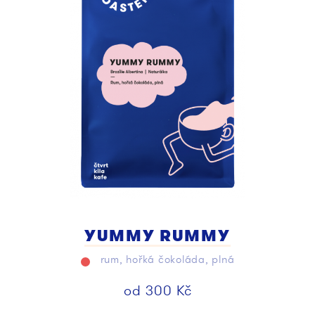
YUMMY RUMMY
rum, hořká čokoláda, plná
od
300
Kč