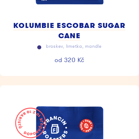
KOLUMBIE ESCOBAR SUGAR
CANE
broskev, limetka, mandle
od
320
Kč