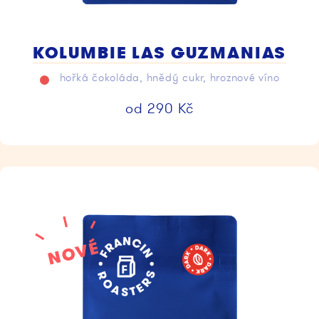
KOLUMBIE LAS GUZMANIAS
hořká čokoláda, hnědý cukr, hroznové víno
od
290
Kč