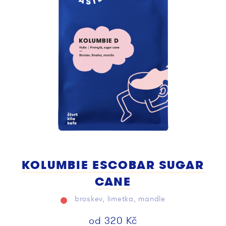
KOLUMBIE ESCOBAR SUGAR
CANE
broskev, limetka, mandle
od
320
Kč