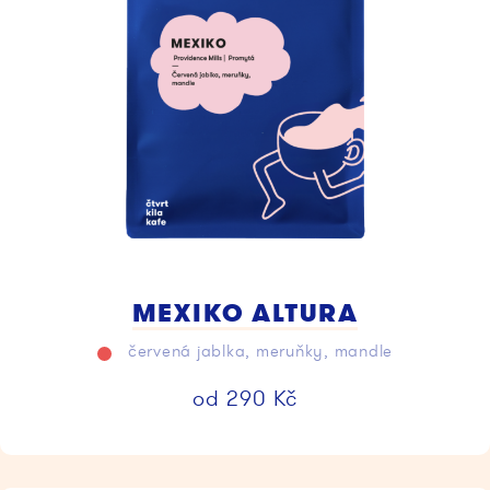
MEXIKO ALTURA
červená jablka, meruňky, mandle
od
290
Kč