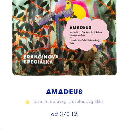
AMADEUS
jasmín, borůvky, čokoládový likér
od
370
Kč