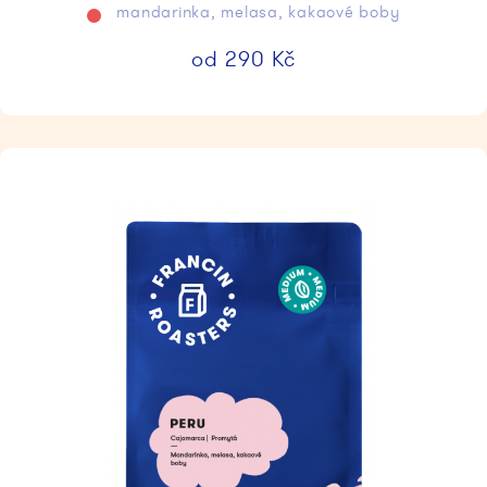
mandarinka, melasa, kakaové boby
od
290
Kč